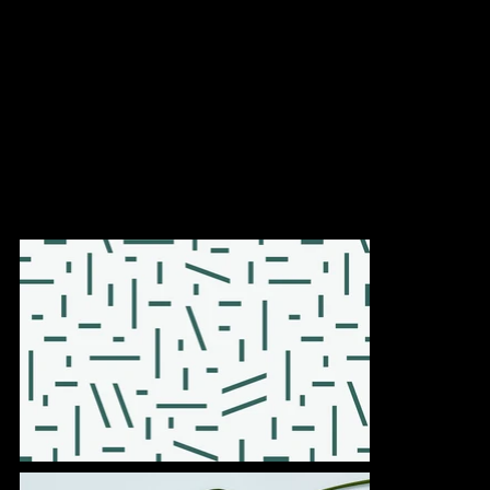
Amati
Groupe Devimco
Située entre le parc, le canal et le centre-ville de Montréal, la
silhouette épurée d’AMATI crée un pont entre la ville et la nature.