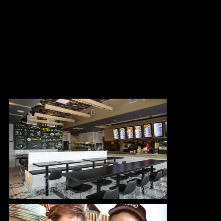
La belle Province
La belle Province