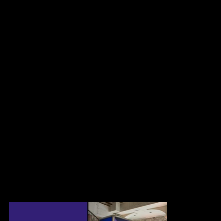
Nous avons été approchés pour créer l’identité visuelle de
EFFERVESCENCE 2022. Cet événement annuel a pour but de
connecter les sciences de la vie et les technologies de la santé
pour ainsi, créer des partenariats futurs et développements
d’affaires.
Notre mandat était donc de faire évoluer la signature en
dynamisant le visuel. L’objectif: inviter au réseautage à travers
une image plus contemporaine qui reflète l’interactivité. Pour y
arriver, l’utilisation de couleurs plus éclatantes, voire néons, offre
une esthétique plus accrocheuse. La conservation de la texture
granuleuse de l’identité antérieure permet de faire le pont vers le
nouvel univers graphique. C’est finalement à travers l’animation
sur le site web et l’utilisation du mouvement, que le tout se
concrétise.
EFFERVESCENCE a été nommé récipiendaire dans la catégorie
Meilleure Conférence 2019, aux Canadian Special Event Awards,
aux côtés de leur partenaire Altitude C.