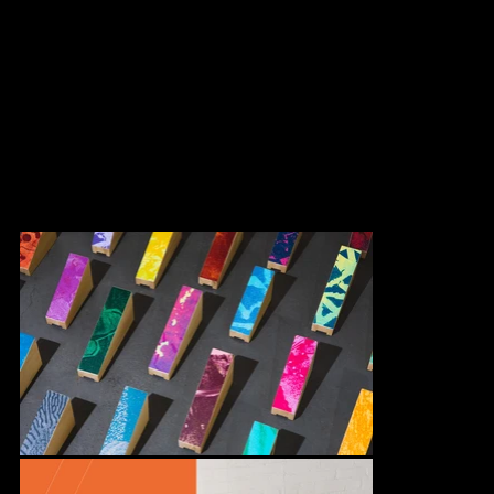
À partir de l'œuvre de Marianne Chevalier, Au Diapason, nous
avons conceptualisé un jeu coloré afin de créer un dialogue avec
ce volet de médiation culturelle. Ce jeu invite les enfants à
reproduire de façon ludique la murale de l'œuvre exposée au
nouveau chalet du parc Armand-Bombardier dans
l'arrondissement de Rivière-des-Prairies − Pointe-aux-Trembles.
En collaboration avec Machine Design pour la production.