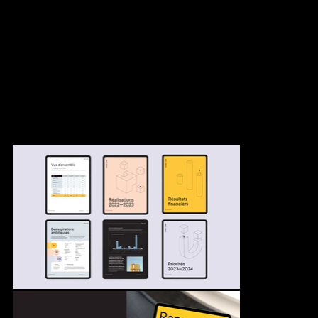
du rapport annuel d'IVADO Labs, une création numérique
immersive qui présente l'année sous un angle innovant. Pour
enrichir l'expérience visuelle, nous avons intégré des illustrations
géométriques dans les sections du rapport, apportant ainsi une
touche graphique unique et harmonieuse à chaque passage. Ce
design soigné vise à guider le lecteur tout en mettant en valeur
les contenus clés, dans un équilibre parfait entre esthétisme et
clarté.