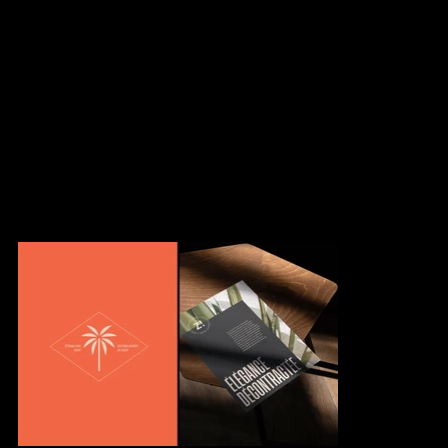
préservant l'essence de l'établissement et en conservant le logo
original. Pour ce faire, nous avons opté pour une palette
contrastée avec certaines teintes sobres et d'autres éclatantes.
Inspirés par l'atmosphère décontractée et ensoleillée de la
Californie, nous avons apporté des éléments visuels qui évoquent
ce style de vie dynamique et chaleureux. Les éléments
graphiques, tels que les typographies et les illustrations, ont été
soigneusement sélectionnés et conçus pour ajouter du
dynamisme et du caractère à chaque point de contact visuel
avec leur clientèle.