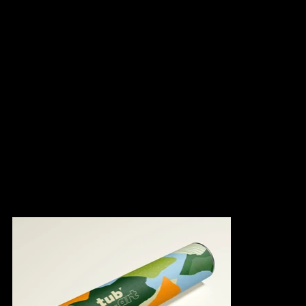
Rivière-des-Prairies et Pointe-aux-Trembles. Son objectif est de
faire découvrir un ensemble d'œuvres artistiques à travers un
parcours dans la ville. Présenté sous forme d'un tube, une
centaine de personnes inscrites ont eu la chance de le recevoir à
domicile pour participer à l'événement.
Notre mission consistait à développer le logotype, la signature
visuelle et l'habillage graphique de l'événement.
Notre concept graphique s'inspire de l'univers des arts plastiques,
notamment les collages et les motifs ludiques, ainsi que du
parcours artistique lui-même. À travers les différents visuels, nous
avons voulu mettre en valeur l'aspect humain et collaboratif du
projet.